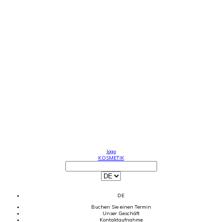
logo
KOSMETIK
DE
Buchen Sie einen Termin
Unser Geschäft
Kontaktaufnahme