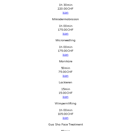
1h 30min
220.00
CHF
icon
Mikrodermabrasion
1h 00min
175.00
CHF
icon
Microneedling
1h 00min
175.00
CHF
icon
Maniküre
50min
75.00
CHF
icon
Lackieren
15min
15.00
CHF
icon
Wimpernlifting
1h 00min
105.00
CHF
icon
Gua Sha Face Treatment