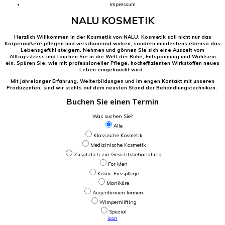
Impressum
NALU KOSMETIK
Herzlich Willkommen in der Kosm
etik
von NALU. Kosmetik soll nicht nur das
Körperäußere pflegen und verschönernd wirken, sondern mindestens ebenso das
Lebensgefühl steigern. Nehmen und gönnen Sie sich eine Auszeit vom
Alltagsstress und tauchen Sie in die Welt der Ruhe, Entspannung und Wohlsein
ein. Spüren Sie, wie mit professioneller Pflege, hocheffizienten Wirkstoffen neues
Leben eingehaucht wird.
Mit jahrelanger Erfahrung, Weiterbildungen und im engen Kontakt mit unseren
Produzenten, sind wir stehts auf dem neusten Stand der Behandlungstechniken.
Buchen Sie einen Termin
Was suchen Sie?
Alle
Klassische Kosmetik
Medizinische Kosmetik
Zusätzlich zur Gesichtsbehandlung
For Men
Kosm. Fusspflege
Maniküre
Augenbrauen formen
Wimpernlifting
Spezial
icon