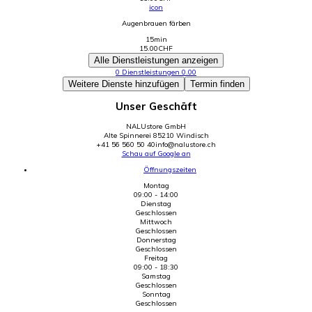
icon
Augenbrauen färben
15min
15.00
CHF
Alle Dienstleistungen anzeigen
0
Dienstleistungen
0.00
Weitere Dienste hinzufügen
Termin finden
Unser Geschäft
NALUstore GmbH
Alte Spinnerei 8
5210 Windisch
+41 56 560 50 40
info@nalustore.ch
Schau auf Google an
Öffnungszeiten
Montag
09:00 - 14:00
Dienstag
Geschlossen
Mittwoch
Geschlossen
Donnerstag
Geschlossen
Freitag
09:00 - 18:30
Samstag
Geschlossen
Sonntag
Geschlossen