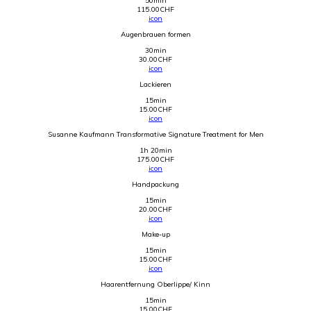
50min
115.00
CHF
icon
Augenbrauen formen
30min
30.00
CHF
icon
Lackieren
15min
15.00
CHF
icon
Susanne Kaufmann Transformative Signature Treatment for Men
1h 20min
175.00
CHF
icon
Handpackung
15min
20.00
CHF
icon
Make-up
15min
15.00
CHF
icon
Haarentfernung Oberlippe/ Kinn
15min
15.00
CHF