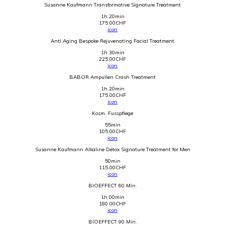
Susanne Kaufmann Transformative Signature Treatment
1h 20min
175.00
CHF
icon
Anti Aging Bespoke Rejuvenating Facial Treatment
1h 30min
225.00
CHF
icon
BABOR Ampullen Crash Treatment
1h 20min
175.00
CHF
icon
Kosm. Fusspflege
55min
105.00
CHF
icon
Susanne Kaufmann Alkaline Detox Signature Treatment for Men
50min
115.00
CHF
icon
BIOEFFECT 60 Min.
1h 00min
180.00
CHF
icon
BIOEFFECT 90 Min.